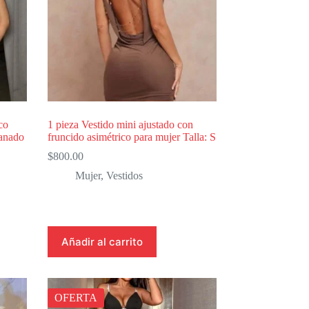
co
1 pieza Vestido mini ajustado con
panado
fruncido asimétrico para mujer Talla: S
$
800.00
Mujer
,
Vestidos
Añadir al carrito
OFERTA