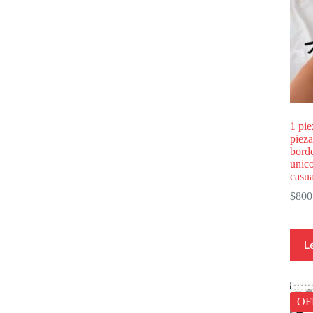
1 pie
pieza
borde
unico
casu
$
800
L
OF