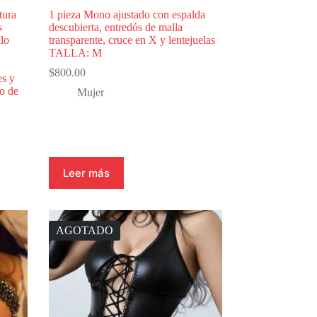
tura
1 pieza Mono ajustado con espalda
s
descubierta, entredós de malla
lo
transparente, cruce en X y lentejuelas
TALLA: M
$
800.00
es y
io de
Mujer
Leer más
AGOTADO