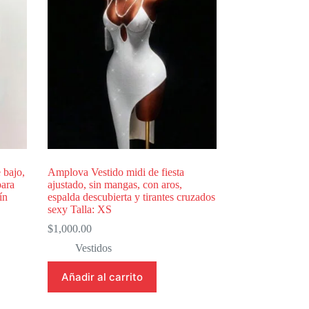
 bajo,
Amplova Vestido midi de fiesta
para
ajustado, sin mangas, con aros,
ín
espalda descubierta y tirantes cruzados
sexy Talla: XS
$
1,000.00
Vestidos
Añadir al carrito