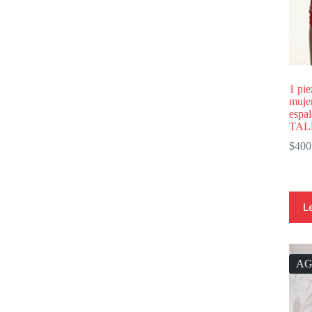
1 pie
mujer
espal
TAL
$
400
L
A