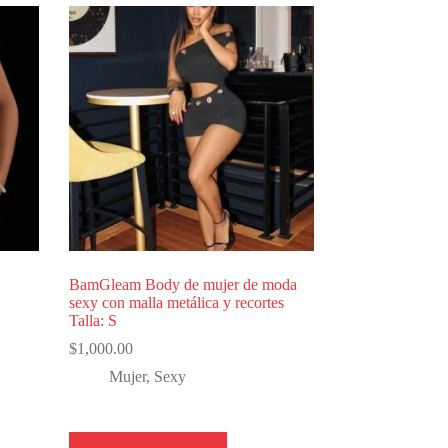
BamGleam Body de mujer de moda
sexy con malla metálica y recortes
Talla: S
$
1,000.00
Mujer
,
Sexy