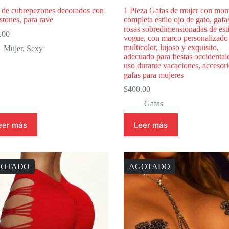
r de cubrepezones decorados con
1 Pieza Gafas de mujer con mon
stones, para rave
completa estilo ojo de gato, gafa
rosas sobredimensionadas de esti
.00
vogue, con marco personalizado
multicolor, lujoso y exquisito,
Mujer
,
Sexy
adecuado para fiestas occidental
uso durante vacaciones, accesor
gafas para mujeres
$
400.00
Gafas
eer más
Leer más
GOTADO
AGOTADO