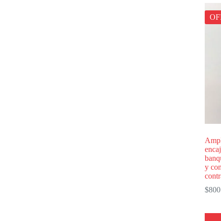
OF
Ampl
encaj
banqu
y con
contr
$
800