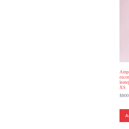
Ampl
escot
lente
XS
$
800
A