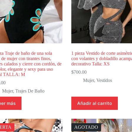
za Traje de baño de una sola
1 pieza Vestido de corte asimétri
 de mujer con tirantes finos,
con volantes y dobladillo acam
s calados y cierre con cordón, de
decorativo Talla: XS
lor, elegante y sexy para uso
$
700.00
al TALLA: M
Mujer
,
Vestidos
.00
Mujer
,
Trajes De Baño
eer más
Añadir al carrito
ERTA
AGOTADO