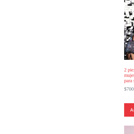
2 pie
mujer
para
$
700
A