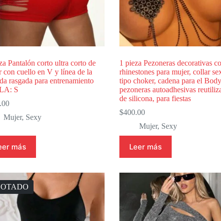
za Pantalón corto ultra corto de
1 pieza Pezoneras decorativas c
 con cuello en V y línea de la
rhinestones para mujer, collar se
da rasgada para entrenamiento
tipo choker, cadena para el Body
LA: S
pezoneras autoadhesivas reutiliz
de silicona, para fiestas
.00
$
400.00
Mujer
,
Sexy
Mujer
,
Sexy
eer más
Leer más
GOTADO