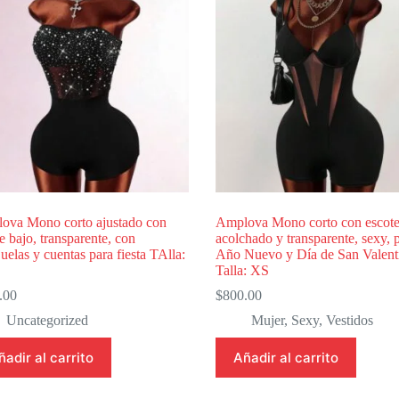
ova Mono corto ajustado con
Amplova Mono corto con escote
e bajo, transparente, con
acolchado y transparente, sexy, 
juelas y cuentas para fiesta TAlla:
Año Nuevo y Día de San Valent
Talla: XS
.00
$
800.00
Uncategorized
Mujer
,
Sexy
,
Vestidos
ñadir al carrito
Añadir al carrito