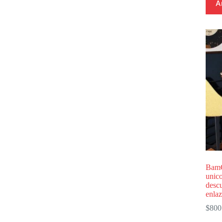
A
BamG
unico
descu
enlaz
$
800