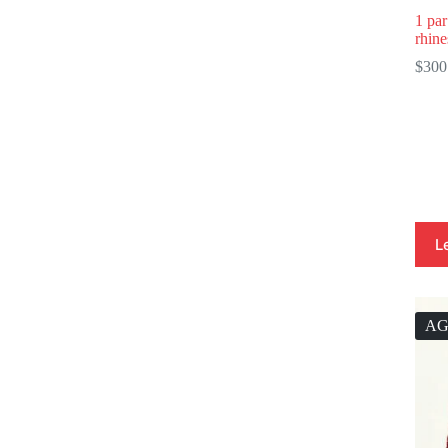
1 pa
rhine
$
300
L
A