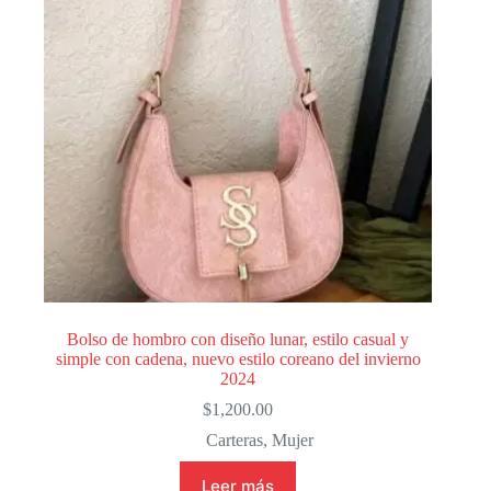
Bolso de hombro con diseño lunar, estilo casual y
simple con cadena, nuevo estilo coreano del invierno
2024
$
1,200.00
Carteras
,
Mujer
Leer más