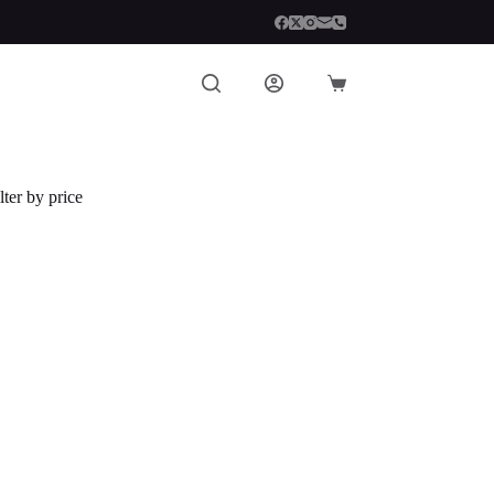
Carro
de
compra
lter by price