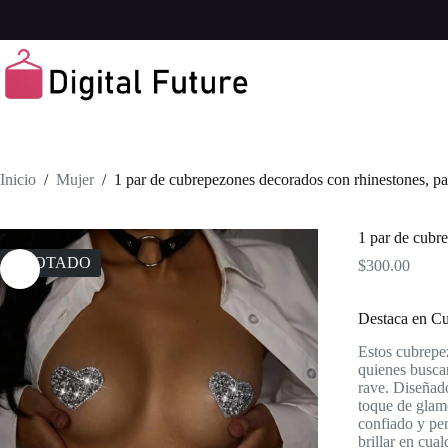
Saltar
al
contenido
Inicio
/
Mujer
/
1 par de cubrepezones decorados con rhinestones, pa
1 par de cubr
AGOTADO
$
300.00
Destaca en Cu
Estos cubrepez
quienes buscan
rave. Diseñado
toque de glamo
confiado y pe
brillar en cual