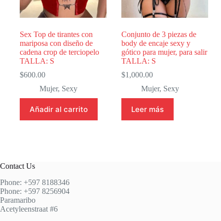
Sex Top de tirantes con
Conjunto de 3 piezas de
mariposa con diseño de
body de encaje sexy y
cadena crop de terciopelo
gótico para mujer, para salir
TALLA: S
TALLA: S
$
600.00
$
1,000.00
Mujer
,
Sexy
Mujer
,
Sexy
Añadir al carrito
Leer más
Contact Us
Phone: +597 8188346
Phone: +597 8256904
Paramaribo
Acetyleenstraat #6