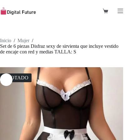
Saltar
al
Carro
contenido
de
compra
Inicio
/
Mujer
/
Set de 6 piezas Disfraz sexy de sirvienta que incluye vestido
de encaje con red y medias TALLA: S
AGOTADO