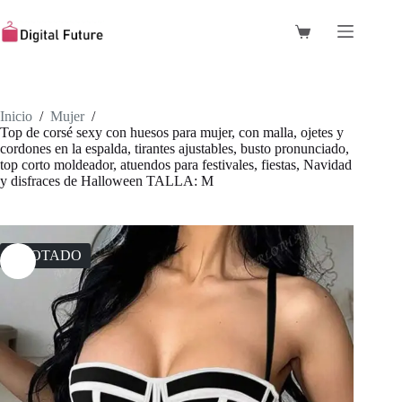
Saltar
al
Carro
contenido
de
compra
Inicio
/
Mujer
/
Top de corsé sexy con huesos para mujer, con malla, ojetes y
cordones en la espalda, tirantes ajustables, busto pronunciado,
top corto moldeador, atuendos para festivales, fiestas, Navidad
y disfraces de Halloween TALLA: M
AGOTADO