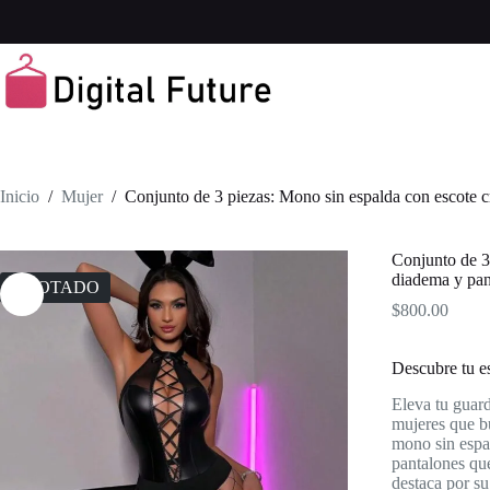
Saltar
al
contenido
Inicio
/
Mujer
/
Conjunto de 3 piezas: Mono sin espalda con escote
Conjunto de 3
diadema y pa
AGOTADO
$
800.00
Descubre tu es
Eleva tu guard
mujeres que b
mono sin espa
pantalones qu
destaca por su