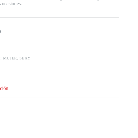
s ocasiones.
s
S:
MUJER
,
SEXY
ción