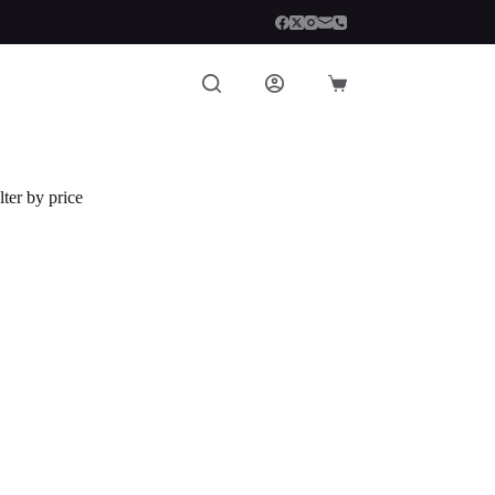
Carro
de
compra
lter by price