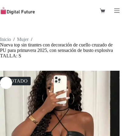
Saltar
al
Carro
contenido
de
compra
Inicio
/
Mujer
/
Nueva top sin tirantes con decoración de cuello cruzado de
PU para primavera 2025, con sensación de busto explosiva
TALLA: S
AGOTADO