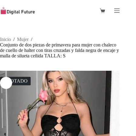
Saltar
al
Carro
contenido
de
compra
Inicio
/
Mujer
/
Conjunto de dos piezas de primavera para mujer con chaleco
de cuello de halter con tiras cruzadas y falda negra de encaje y
malla de silueta ceñida TALLA: S
AGOTADO