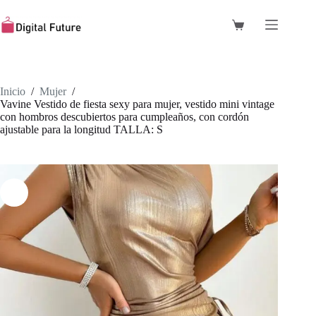
Saltar
al
Carro
contenido
de
compra
Inicio
/
Mujer
/
Vavine Vestido de fiesta sexy para mujer, vestido mini vintage
con hombros descubiertos para cumpleaños, con cordón
ajustable para la longitud TALLA: S