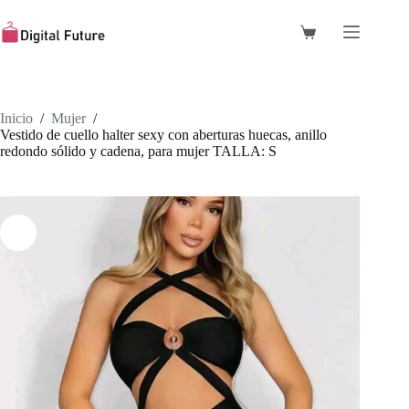
Saltar
al
Carro
contenido
de
compra
Inicio
/
Mujer
/
Vestido de cuello halter sexy con aberturas huecas, anillo
redondo sólido y cadena, para mujer TALLA: S