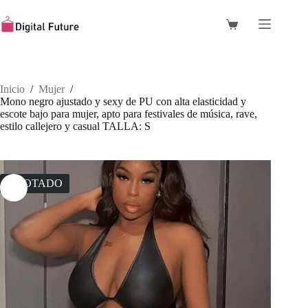
Saltar
al
Carro
contenido
de
compra
Inicio
/
Mujer
/
Mono negro ajustado y sexy de PU con alta elasticidad y
escote bajo para mujer, apto para festivales de música, rave,
estilo callejero y casual TALLA: S
AGOTADO