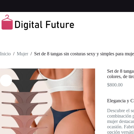
Saltar
al
contenido
Inicio
/
Mujer
/
Set de 8 tangas sin costuras sexy y simples para muj
Set de 8 tanga
colores, de t
$
800.00
Elegancia y 
Descubre el se
combinación pe
mujer destacan
ocasión. Fabri
opción versáti