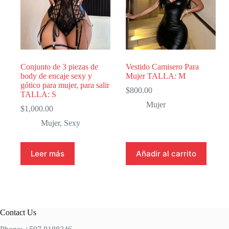
Conjunto de 3 piezas de
Vestido Camisero Para
body de encaje sexy y
Mujer TALLA: M
gótico para mujer, para salir
$
800.00
TALLA: S
Mujer
$
1,000.00
Mujer
,
Sexy
Leer más
Añadir al carrito
Contact Us