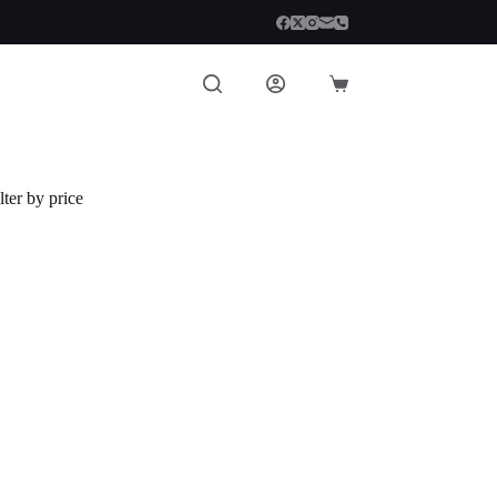
Carro
de
compra
lter by price