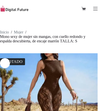
Saltar
al
Carro
contenido
de
compra
Inicio
/
Mujer
/
Mono sexy de mujer sin mangas, con cuello redondo y
espalda descubierta, de encaje marrón TALLA: S
AGOTADO