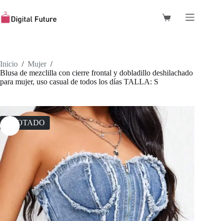
Saltar
al
Carro
contenido
de
compra
Inicio
/
Mujer
/
Blusa de mezclilla con cierre frontal y dobladillo deshilachado
para mujer, uso casual de todos los días TALLA: S
AGOTADO