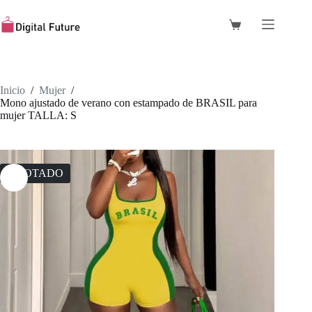
Saltar
al
Carro
contenido
de
compra
Inicio
/
Mujer
/
Mono ajustado de verano con estampado de BRASIL para
mujer TALLA: S
AGOTADO