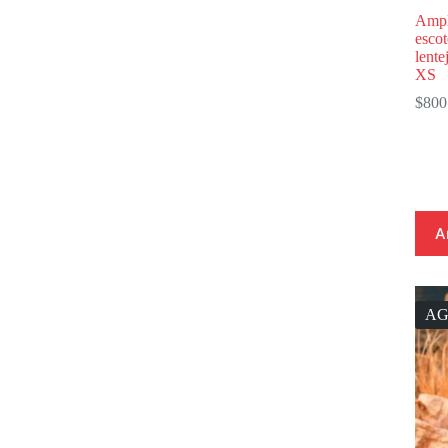
Ampl
escot
lente
XS
$
800
A
A