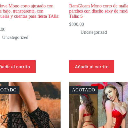
ova Mono corto ajustado con
BamGleam Mono corto de malla
e bajo, transparente, con
parches con diseño sexy de mod
juelas y cuentas para fiesta TAlla:
Talla: S
$
800.00
.00
Uncategorized
Uncategorized
ñadir al carrito
Añadir al carrito
GOTADO
AGOTADO