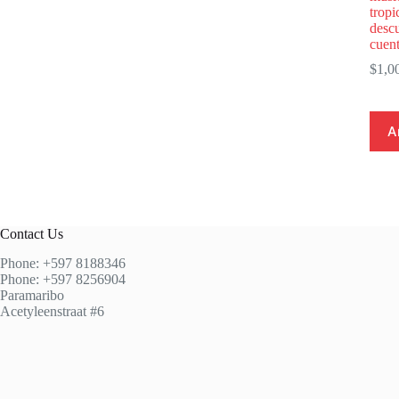
tropi
descu
cuent
$
1,0
A
Contact Us
Phone: +597 8188346
Phone: +597 8256904
Paramaribo
Acetyleenstraat #6