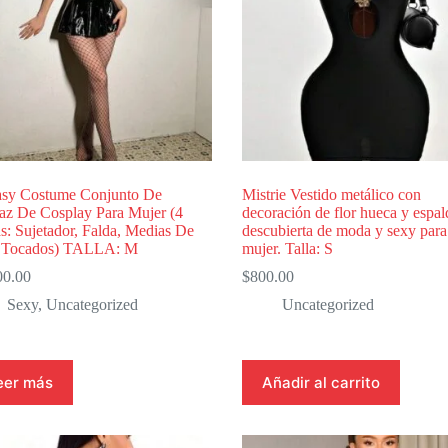
r
na
ucto
asy Costume Conjunto De
Mistrie Vestido metálico con
raz De Cosplay Para Mujer (4
decoración de flor hueca y espal
s: Sujetador, Falda, Medias De
descubierta de moda y sexy para
 Tocados) TALLA: M
mujer. Talla: S
00.00
$
800.00
Sexy
,
Uncategorized
Uncategorized
eer más
Añadir al carrito