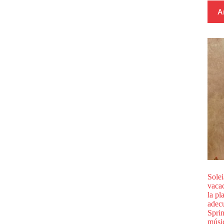
A
Sole
vacac
la pl
adecu
Sprin
músi