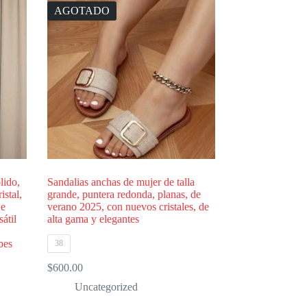
AGOTADO
lido,
Sandalias anchas de mujer de talla
istal,
grande, puntera redonda, planas, de
 e
verano 2025, con nuevos cristales, de
átil
alta gama y elegantes
bes
38
$
600.00
Uncategorized