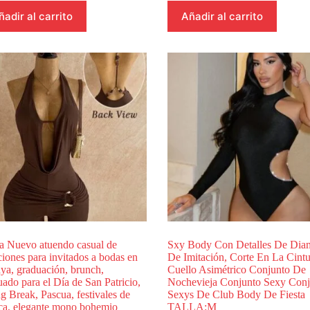
ñadir al carrito
Añadir al carrito
ia Nuevo atuendo casual de
Sxy Body Con Detalles De Dia
iones para invitados a bodas en
De Imitación, Corte En La Cint
aya, graduación, brunch,
Cuello Asimétrico Conjunto De
ado para el Día de San Patricio,
Nochevieja Conjunto Sexy Conj
g Break, Pascua, festivales de
Sexys De Club Body De Fiesta
ca, elegante mono bohemio
TALLA:M