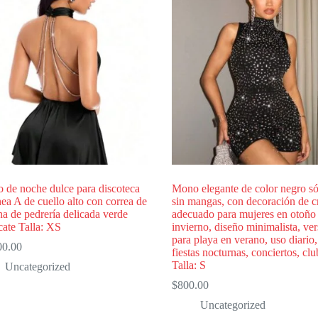
 de noche dulce para discoteca
Mono elegante de color negro só
nea A de cuello alto con correa de
sin mangas, con decoración de cr
a de pedrería delicada verde
adecuado para mujeres en otoño
cate Talla: XS
invierno, diseño minimalista, vers
para playa en verano, uso diario,
00.00
fiestas nocturnas, conciertos, clu
Talla: S
Uncategorized
$
800.00
Uncategorized