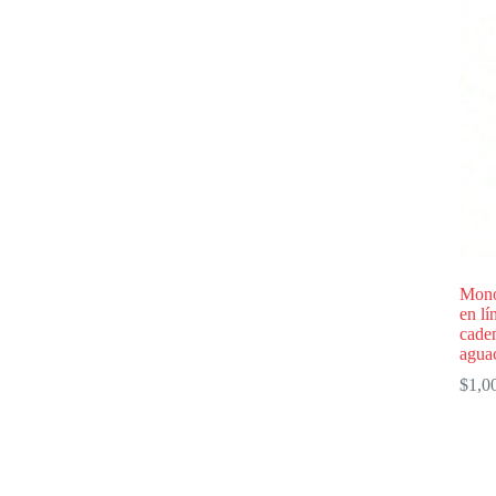
Mono
en lí
caden
agua
$
1,0