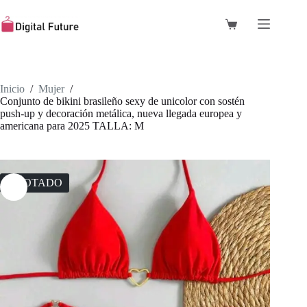
Saltar
al
Carro
contenido
de
compra
Inicio
/
Mujer
/
Conjunto de bikini brasileño sexy de unicolor con sostén
push-up y decoración metálica, nueva llegada europea y
americana para 2025 TALLA: M
AGOTADO