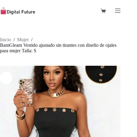
Saltar
al
Carro
contenido
de
compra
Inicio
/
Mujer
/
BamGleam Vestido ajustado sin tirantes con diseño de ojales
para mujer Talla: S