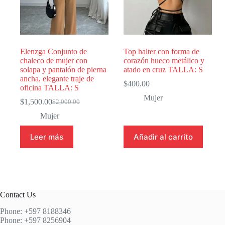
Elenzga Conjunto de
Top halter con forma de
chaleco de mujer con
corazón hueco metálico y
solapa y pantalón de pierna
atado en cruz TALLA: S
ancha, elegante traje de
$
400.00
oficina TALLA: S
Mujer
$
1,500.00
$
2,000.00
El
El
precio
precio
Mujer
original
actual
era:
es:
Leer más
Añadir al carrito
$2,000.00.
$1,500.00.
Contact Us
Phone: +597 8188346
Phone: +597 8256904