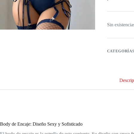
Sin existencia
CATEGORÍA
Descrip
Body de Encaje: Diseño Sexy y Sofisticado
El body de encaje es la estrella de este conjunto. Su diseño con cruce f