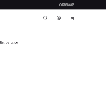
Carro
de
compra
lter by price