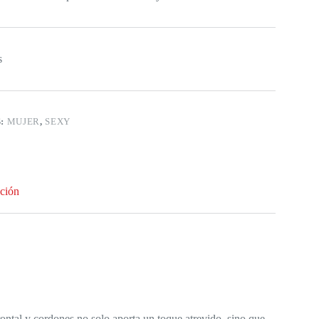
s
S:
MUJER
,
SEXY
ción
rontal y cordones no solo aporta un toque atrevido, sino que