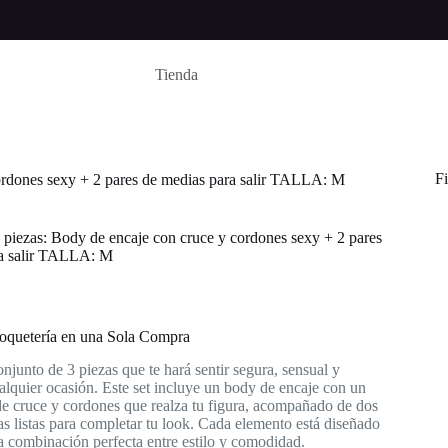
Tienda
Fi
ordones sexy + 2 pares de medias para salir TALLA: M
 piezas: Body de encaje con cruce y cordones sexy + 2 pares
ra salir TALLA: M
oquetería en una Sola Compra
njunto de 3 piezas que te hará sentir segura, sensual y
alquier ocasión. Este set incluye un body de encaje con un
de cruce y cordones que realza tu figura, acompañado de dos
s listas para completar tu look. Cada elemento está diseñado
a combinación perfecta entre estilo y comodidad.