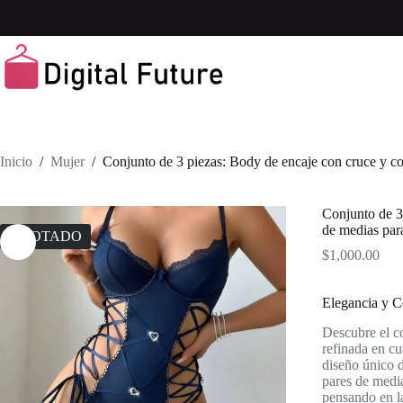
Saltar
al
contenido
Inicio
/
Mujer
/
Conjunto de 3 piezas: Body de encaje con cruce y c
Conjunto de 3
de medias pa
AGOTADO
$
1,000.00
Elegancia y C
Descubre el co
refinada en cu
diseño único 
pares de media
pensando en l