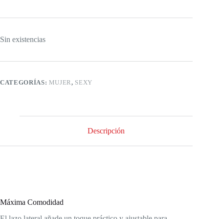
Sin existencias
CATEGORÍAS:
MUJER
,
SEXY
Descripción
Máxima Comodidad
El lazo lateral añade un toque práctico y ajustable para