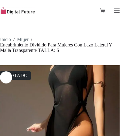
Saltar
al
Carro
contenido
de
compra
Inicio
/
Mujer
/
Encubrimiento Dividido Para Mujeres Con Lazo Lateral Y
Malla Transparente TALLA: S
AGOTADO