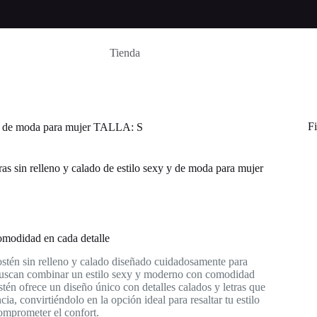
Tienda
Fi
xy y de moda para mujer TALLA: S
ras sin relleno y calado de estilo sexy y de moda para mujer
omodidad en cada detalle
ostén sin relleno y calado diseñado cuidadosamente para
uscan combinar un estilo sexy y moderno con comodidad
ostén ofrece un diseño único con detalles calados y letras que
ia, convirtiéndolo en la opción ideal para resaltar tu estilo
omprometer el confort.