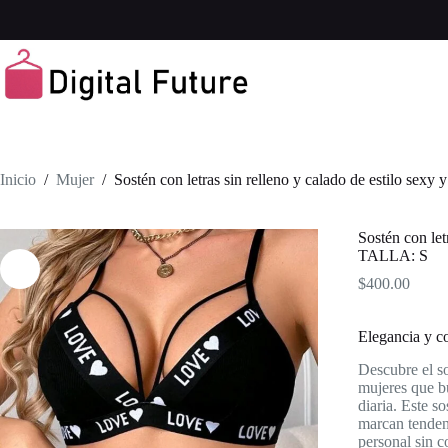
Saltar
al
contenido
Inicio
/
Mujer
/
Sostén con letras sin relleno y calado de estilo se
Sostén con let
TALLA: S
$
400.00
Elegancia y c
Descubre el s
mujeres que b
diaria. Este s
marcan tendenc
personal sin c