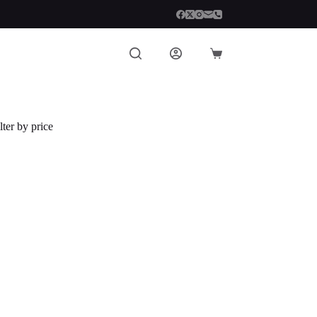
Carro
de
compra
lter by price