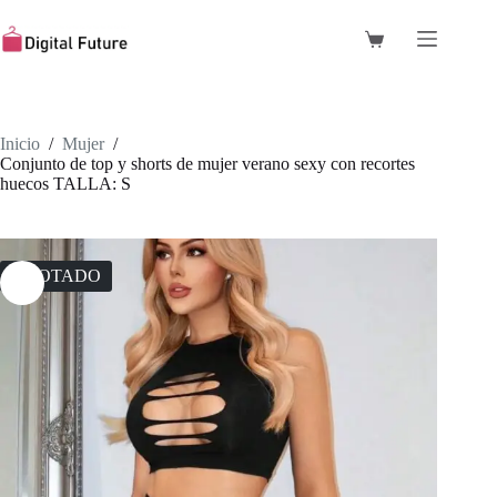
Saltar
al
Carro
contenido
de
compra
Inicio
/
Mujer
/
Conjunto de top y shorts de mujer verano sexy con recortes
huecos TALLA: S
AGOTADO