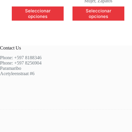
Mujer
,
Zapatos
Este
Este
Seleccionar
Seleccionar
producto
producto
opciones
opciones
tiene
tiene
múltiples
múltiples
variantes.
variantes.
Las
Las
opciones
opciones
se
se
Contact Us
pueden
pueden
elegir
elegir
Phone: +597 8188346
en
en
Phone: +597 8256904
la
la
Paramaribo
página
página
Acetyleenstraat #6
de
de
producto
producto