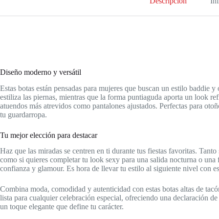
Descripción
In
baddie,
chic
y
hermosa
para
Halloween,
Navidad,
fiesta
Diseño moderno y versátil
de
discoteca,
Estas botas están pensadas para mujeres que buscan un estilo baddie y
salida
estiliza las piernas, mientras que la forma puntiaguda aporta un look re
nocturna
sexy
atuendos más atrevidos como pantalones ajustados. Perfectas para otoño,
y
tu guardarropa.
otoño
cantidad
Tu mejor elección para destacar
Haz que las miradas se centren en ti durante tus fiestas favoritas. Tan
como si quieres completar tu look sexy para una salida nocturna o una f
confianza y glamour. Es hora de llevar tu estilo al siguiente nivel con 
Combina moda, comodidad y autenticidad con estas botas altas de tacó
lista para cualquier celebración especial, ofreciendo una declaración de 
un toque elegante que define tu carácter.