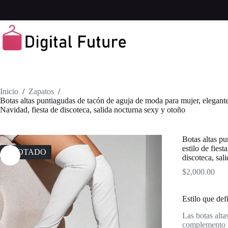
Saltar
al
contenido
Inicio
/
Zapatos
/
Botas altas puntiagudas de tacón de aguja de moda para mujer, elegante
Navidad, fiesta de discoteca, salida nocturna sexy y otoño
Botas altas pu
estilo de fies
AGOTADO
discoteca, sal
$
2,000.00
Estilo que def
Las botas alta
complemento pe