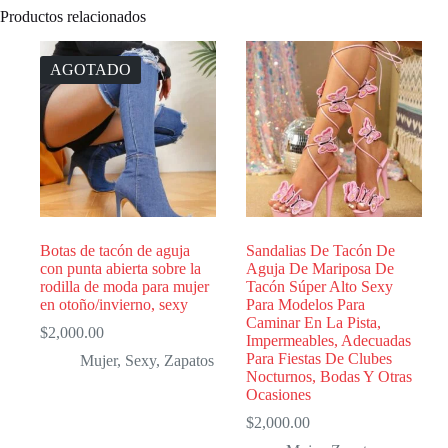
Productos relacionados
AGOTADO
Botas de tacón de aguja
Sandalias De Tacón De
con punta abierta sobre la
Aguja De Mariposa De
rodilla de moda para mujer
Tacón Súper Alto Sexy
en otoño/invierno, sexy
Para Modelos Para
Caminar En La Pista,
$
2,000.00
Impermeables, Adecuadas
Para Fiestas De Clubes
Mujer
,
Sexy
,
Zapatos
Nocturnos, Bodas Y Otras
Ocasiones
$
2,000.00