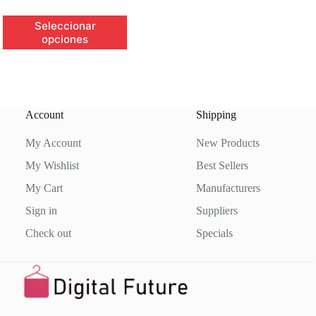
Este
Seleccionar
producto
opciones
tiene
múltiples
variantes.
Las
opciones
se
Account
Shipping
pueden
elegir
My Account
New Products
en
la
My Wishlist
Best Sellers
página
de
My Cart
Manufacturers
producto
Sign in
Suppliers
Check out
Specials