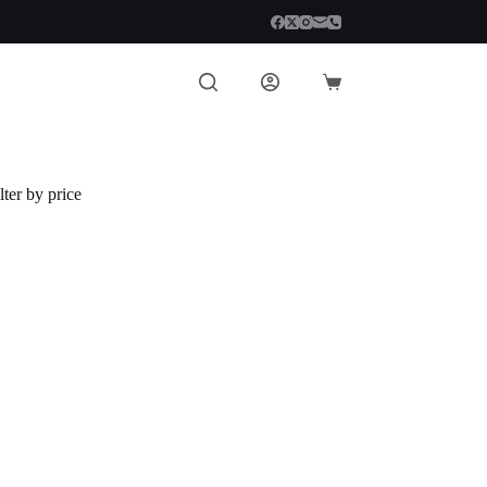
Carro
de
compra
lter by price