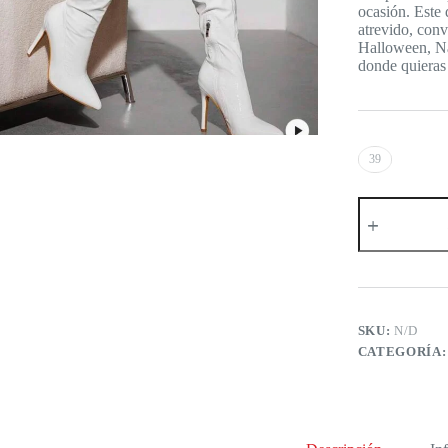
ocasión. Este 
atrevido, conv
Halloween, Nav
donde quieras b
39
Botas
altas
puntiagudas
de
tacón
de
aguja
de
SKU:
N/D
moda
CATEGORÍA
para
mujer,
elegante
estilo
de
fiesta