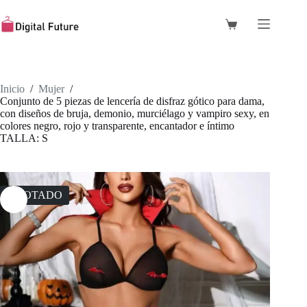
Saltar
al
Carro
contenido
de
compra
Inicio
/
Mujer
/
Conjunto de 5 piezas de lencería de disfraz gótico para dama,
con diseños de bruja, demonio, murciélago y vampiro sexy, en
colores negro, rojo y transparente, encantador e íntimo
TALLA: S
AGOTADO