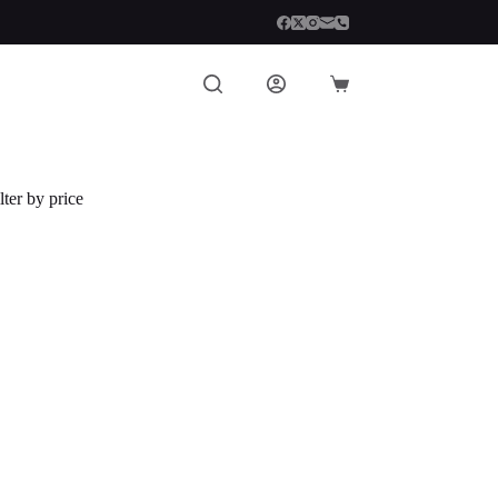
Carro
de
compra
lter by price