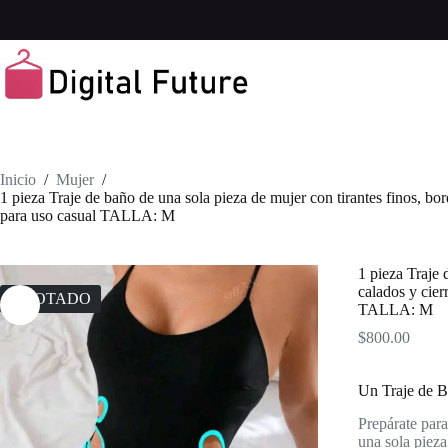
Saltar
al
contenido
Inicio
/
Mujer
/
1 pieza Traje de baño de una sola pieza de mujer con tirantes finos, bor
para uso casual TALLA: M
1 pieza Traje 
calados y cier
AGOTADO
TALLA: M
$
800.00
Un Traje de B
Prepárate para
una sola pieza