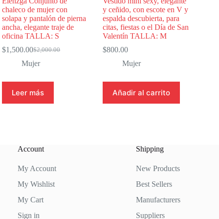
Elenzga Conjunto de
Vestido mini sexy, elegante
chaleco de mujer con
y ceñido, con escote en V y
solapa y pantalón de pierna
espalda descubierta, para
ancha, elegante traje de
citas, fiestas o el Día de San
oficina TALLA: S
Valentín TALLA: M
$
1,500.00
$
800.00
$
2,000.00
El
El
precio
precio
Mujer
Mujer
original
actual
era:
es:
$2,000.00.
$1,500.00.
Leer más
Añadir al carrito
Account
Shipping
My Account
New Products
My Wishlist
Best Sellers
My Cart
Manufacturers
Sign in
Suppliers