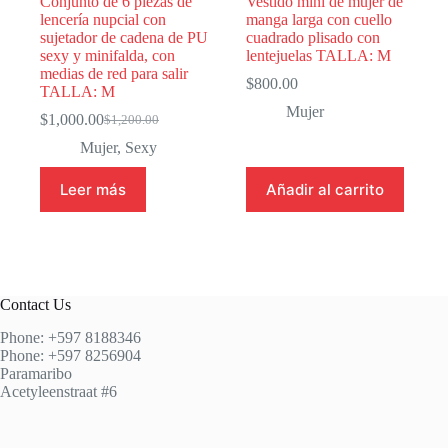
Conjunto de 6 piezas de
Vestido mini de mujer de
lencería nupcial con
manga larga con cuello
sujetador de cadena de PU
cuadrado plisado con
sexy y minifalda, con
lentejuelas TALLA: M
medias de red para salir
$
800.00
TALLA: M
Mujer
$
1,000.00
$
1,200.00
El
El
precio
precio
Mujer
,
Sexy
original
actual
era:
es:
Leer más
Añadir al carrito
$1,200.00.
$1,000.00.
Contact Us
Phone: +597 8188346
Phone: +597 8256904
Paramaribo
Acetyleenstraat #6