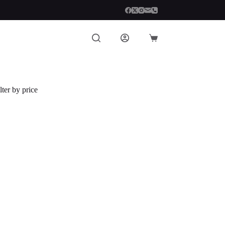
Carro
de
compra
lter by price