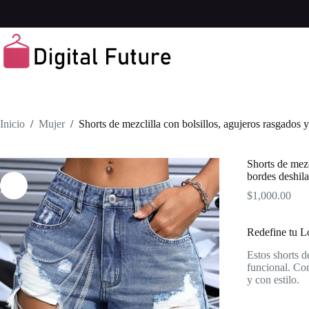
Saltar
al
contenido
Inicio
/
Mujer
/
Shorts de mezclilla con bolsillos, agujeros rasgados 
Shorts de mezc
bordes deshila
$
1,000.00
Redefine tu L
Estos shorts 
funcional. Con
y con estilo.