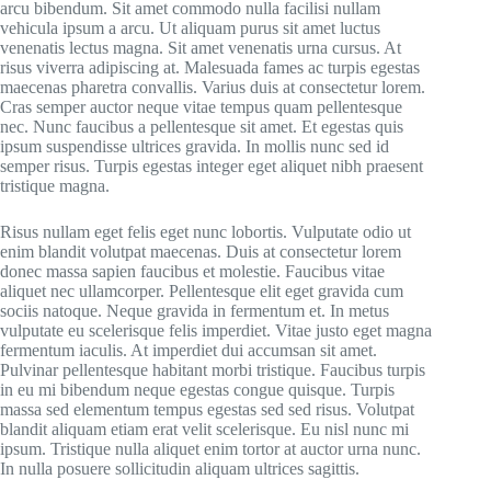
arcu bibendum. Sit amet commodo nulla facilisi nullam
vehicula ipsum a arcu. Ut aliquam purus sit amet luctus
venenatis lectus magna. Sit amet venenatis urna cursus. At
risus viverra adipiscing at. Malesuada fames ac turpis egestas
maecenas pharetra convallis. Varius duis at consectetur lorem.
Cras semper auctor neque vitae tempus quam pellentesque
nec. Nunc faucibus a pellentesque sit amet. Et egestas quis
ipsum suspendisse ultrices gravida. In mollis nunc sed id
semper risus. Turpis egestas integer eget aliquet nibh praesent
tristique magna.
Risus nullam eget felis eget nunc lobortis. Vulputate odio ut
enim blandit volutpat maecenas. Duis at consectetur lorem
donec massa sapien faucibus et molestie. Faucibus vitae
aliquet nec ullamcorper. Pellentesque elit eget gravida cum
sociis natoque. Neque gravida in fermentum et. In metus
vulputate eu scelerisque felis imperdiet. Vitae justo eget magna
fermentum iaculis. At imperdiet dui accumsan sit amet.
Pulvinar pellentesque habitant morbi tristique. Faucibus turpis
in eu mi bibendum neque egestas congue quisque. Turpis
massa sed elementum tempus egestas sed sed risus. Volutpat
blandit aliquam etiam erat velit scelerisque. Eu nisl nunc mi
ipsum. Tristique nulla aliquet enim tortor at auctor urna nunc.
In nulla posuere sollicitudin aliquam ultrices sagittis.