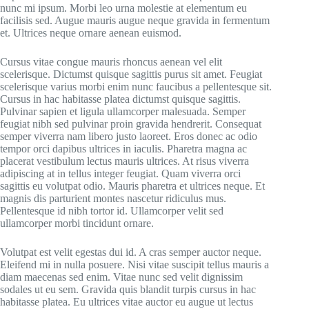
nunc mi ipsum. Morbi leo urna molestie at elementum eu
facilisis sed. Augue mauris augue neque gravida in fermentum
et. Ultrices neque ornare aenean euismod.
Cursus vitae congue mauris rhoncus aenean vel elit
scelerisque. Dictumst quisque sagittis purus sit amet. Feugiat
scelerisque varius morbi enim nunc faucibus a pellentesque sit.
Cursus in hac habitasse platea dictumst quisque sagittis.
Pulvinar sapien et ligula ullamcorper malesuada. Semper
feugiat nibh sed pulvinar proin gravida hendrerit. Consequat
semper viverra nam libero justo laoreet. Eros donec ac odio
tempor orci dapibus ultrices in iaculis. Pharetra magna ac
placerat vestibulum lectus mauris ultrices. At risus viverra
adipiscing at in tellus integer feugiat. Quam viverra orci
sagittis eu volutpat odio. Mauris pharetra et ultrices neque. Et
magnis dis parturient montes nascetur ridiculus mus.
Pellentesque id nibh tortor id. Ullamcorper velit sed
ullamcorper morbi tincidunt ornare.
Volutpat est velit egestas dui id. A cras semper auctor neque.
Eleifend mi in nulla posuere. Nisi vitae suscipit tellus mauris a
diam maecenas sed enim. Vitae nunc sed velit dignissim
sodales ut eu sem. Gravida quis blandit turpis cursus in hac
habitasse platea. Eu ultrices vitae auctor eu augue ut lectus