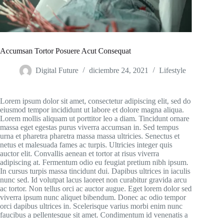
Accumsan Tortor Posuere Acut Consequat
Digital Future
diciembre 24, 2021
Lifestyle
Lorem ipsum dolor sit amet, consectetur adipiscing elit, sed do
eiusmod tempor incididunt ut labore et dolore magna aliqua.
Lorem mollis aliquam ut porttitor leo a diam. Tincidunt ornare
massa eget egestas purus viverra accumsan in. Sed tempus
urna et pharetra pharetra massa massa ultricies. Senectus et
netus et malesuada fames ac turpis. Ultricies integer quis
auctor elit. Convallis aenean et tortor at risus viverra
adipiscing at. Fermentum odio eu feugiat pretium nibh ipsum.
In cursus turpis massa tincidunt dui. Dapibus ultrices in iaculis
nunc sed. Id volutpat lacus laoreet non curabitur gravida arcu
ac tortor. Non tellus orci ac auctor augue. Eget lorem dolor sed
viverra ipsum nunc aliquet bibendum. Donec ac odio tempor
orci dapibus ultrices in. Scelerisque varius morbi enim nunc
faucibus a pellentesque sit amet. Condimentum id venenatis a