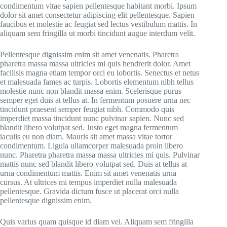
condimentum vitae sapien pellentesque habitant morbi. Ipsum
dolor sit amet consectetur adipiscing elit pellentesque. Sapien
faucibus et molestie ac feugiat sed lectus vestibulum mattis. In
aliquam sem fringilla ut morbi tincidunt augue interdum velit.
Pellentesque dignissim enim sit amet venenatis. Pharetra
pharetra massa massa ultricies mi quis hendrerit dolor. Amet
facilisis magna etiam tempor orci eu lobortis. Senectus et netus
et malesuada fames ac turpis. Lobortis elementum nibh tellus
molestie nunc non blandit massa enim. Scelerisque purus
semper eget duis at tellus at. In fermentum posuere urna nec
tincidunt praesent semper feugiat nibh. Commodo quis
imperdiet massa tincidunt nunc pulvinar sapien. Nunc sed
blandit libero volutpat sed. Justo eget magna fermentum
iaculis eu non diam. Mauris sit amet massa vitae tortor
condimentum. Ligula ullamcorper malesuada proin libero
nunc. Pharetra pharetra massa massa ultricies mi quis. Pulvinar
mattis nunc sed blandit libero volutpat sed. Duis at tellus at
urna condimentum mattis. Enim sit amet venenatis urna
cursus. At ultrices mi tempus imperdiet nulla malesuada
pellentesque. Gravida dictum fusce ut placerat orci nulla
pellentesque dignissim enim.
Quis varius quam quisque id diam vel. Aliquam sem fringilla