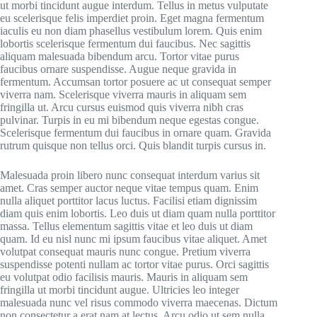
ut morbi tincidunt augue interdum. Tellus in metus vulputate
eu scelerisque felis imperdiet proin. Eget magna fermentum
iaculis eu non diam phasellus vestibulum lorem. Quis enim
lobortis scelerisque fermentum dui faucibus. Nec sagittis
aliquam malesuada bibendum arcu. Tortor vitae purus
faucibus ornare suspendisse. Augue neque gravida in
fermentum. Accumsan tortor posuere ac ut consequat semper
viverra nam. Scelerisque viverra mauris in aliquam sem
fringilla ut. Arcu cursus euismod quis viverra nibh cras
pulvinar. Turpis in eu mi bibendum neque egestas congue.
Scelerisque fermentum dui faucibus in ornare quam. Gravida
rutrum quisque non tellus orci. Quis blandit turpis cursus in.
Malesuada proin libero nunc consequat interdum varius sit
amet. Cras semper auctor neque vitae tempus quam. Enim
nulla aliquet porttitor lacus luctus. Facilisi etiam dignissim
diam quis enim lobortis. Leo duis ut diam quam nulla porttitor
massa. Tellus elementum sagittis vitae et leo duis ut diam
quam. Id eu nisl nunc mi ipsum faucibus vitae aliquet. Amet
volutpat consequat mauris nunc congue. Pretium viverra
suspendisse potenti nullam ac tortor vitae purus. Orci sagittis
eu volutpat odio facilisis mauris. Mauris in aliquam sem
fringilla ut morbi tincidunt augue. Ultricies leo integer
malesuada nunc vel risus commodo viverra maecenas. Dictum
non consectetur a erat nam at lectus. Arcu odio ut sem nulla